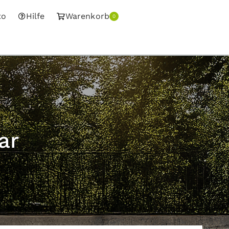
to
Hilfe
Warenkorb
0
ar