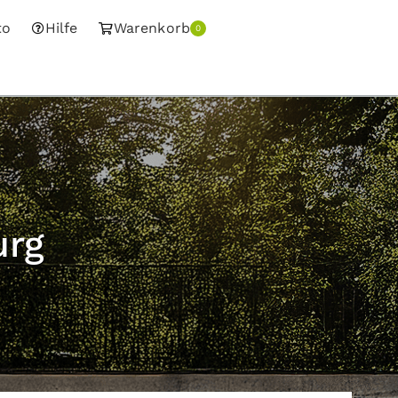
to
Hilfe
Warenkorb
0
urg