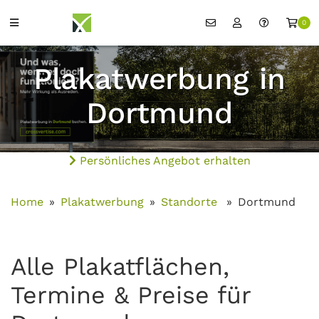
0
Plakatwerbung in
Dortmund
Persönliches Angebot erhalten
Home
Plakatwerbung
Standorte
Dortmund
Alle Plakatflächen,
Termine & Preise für