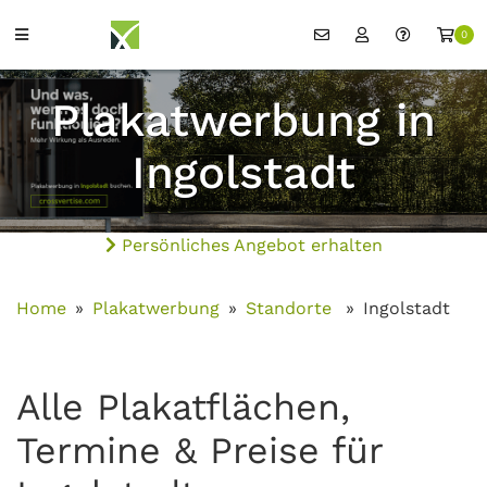
0
Plakatwerbung in
Ingolstadt
Persönliches Angebot erhalten
Home
Plakatwerbung
Standorte
Ingolstadt
Alle Plakatflächen,
Termine & Preise für