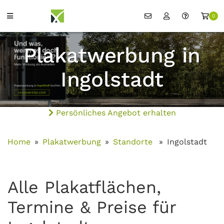
0
Plakatwerbung in
Ingolstadt
Persönliches Angebot erhalten
Home
Plakatwerbung
Standorte
Ingolstadt
Alle Plakatflächen,
Termine & Preise für