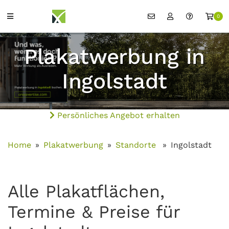
0
Plakatwerbung in
Ingolstadt
Persönliches Angebot erhalten
Home
Plakatwerbung
Standorte
Ingolstadt
Alle Plakatflächen,
Termine & Preise für