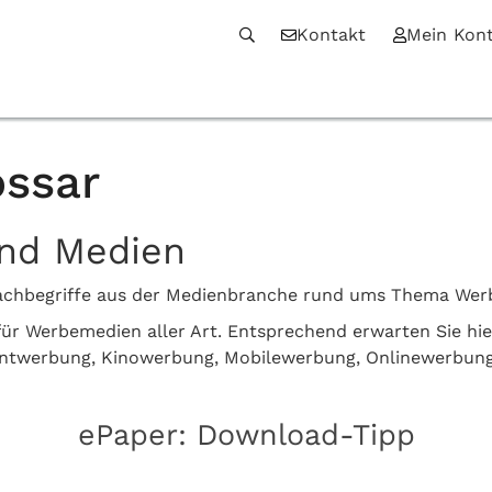
Kontakt
Mein Kon
ssar
und Medien
n Fachbegriffe aus der Medienbranche rund ums Thema We
z für Werbemedien aller Art. Entsprechend erwarten Sie hi
intwerbung, Kinowerbung, Mobilewerbung, Onlinewerbun
ePaper: Download-Tipp