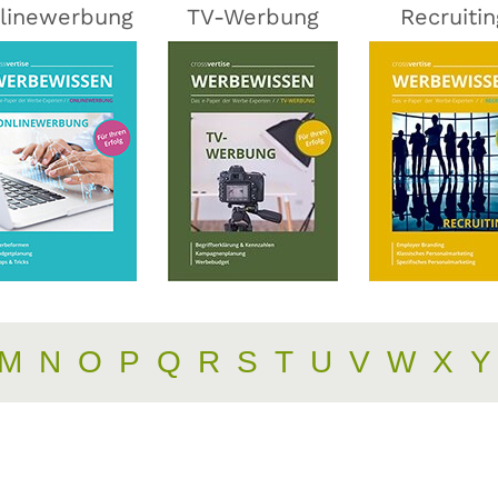
linewerbung
TV-Werbung
Recruitin
M
N
O
P
Q
R
S
T
U
V
W
X
Y