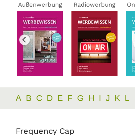
ing
Außenwerbung
Radiowerbung
On
A
B
C
D
E
F
G
H
I
J
K
L
Frequency Cap