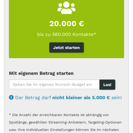
100.000 €
40.000 €
bis zu 1.450.000 Kontakte*
bis zu 4.100.000 Kontakte*
20.000 €
Jetzt starten
Jetzt starten
bis zu 560.000 Kontakte*
Jetzt starten
Los!
Los!
Mit eigenem Betrag starten
nicht kleiner als 15.000 €
nicht kleiner als 20.000 €
Los!
Der Betrag darf
nicht kleiner als 5.000 €
sein!
* Die Anzahl der erreichbaren Kontakte ist abhängig von
Spotlänge, gewählten Streaming-Anbietern, Targeting-Optionen
usw. Ihre individuellen Einstellungen können Sie im nächsten