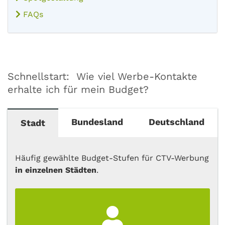
FAQs
Schnellstart: Wie viel Werbe-Kontakte
erhalte ich für mein Budget?
Bundesland
Deutschland
Stadt
in Bundesländern
deutschlandweite
Beliebt
Häufig gewählte Budget-Stufen für CTV-Werbung
in einzelnen Städten
.
20.000 €
15.000 €