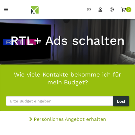
0
RTL+ Ads schalten
Wie viele Kontakte bekomme ich für
mein Budget?
Los!
Persönliches Angebot erhalten