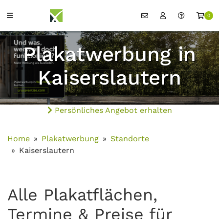
0
Plakatwerbung in
Kaiserslautern
Persönliches Angebot erhalten
Home
Plakatwerbung
Standorte
Kaiserslautern
Alle Plakatflächen,
Termine & Preise für