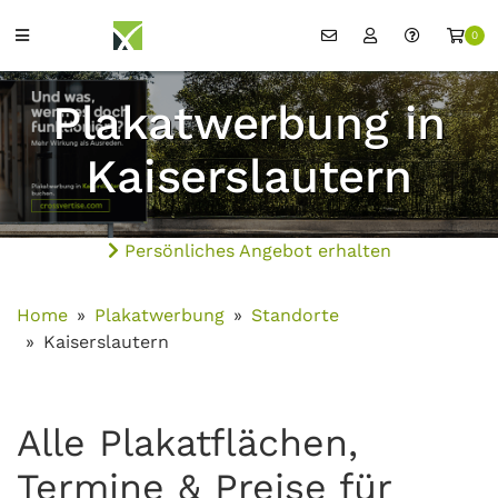
0
Plakatwerbung in
Kaiserslautern
Persönliches Angebot erhalten
Home
Plakatwerbung
Standorte
Kaiserslautern
Alle Plakatflächen,
Termine & Preise für