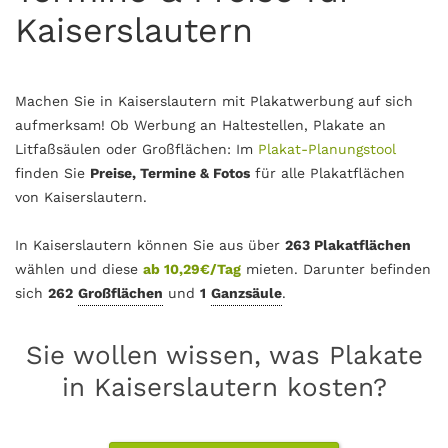
Kaiserslautern
Machen Sie in Kaiserslautern mit Plakatwerbung auf sich
aufmerksam! Ob Werbung an Haltestellen, Plakate an
Litfaßsäulen oder Großflächen: Im
Plakat-Planungstool
finden Sie
Preise, Termine & Fotos
für alle Plakatflächen
von Kaiserslautern.
In Kaiserslautern können Sie aus über
263 Plakatflächen
wählen und diese
ab 10,29€/Tag
mieten. Darunter befinden
sich
262
Großflächen
und
1
Ganzsäule
.
Sie wollen wissen, was Plakate
in Kaiserslautern kosten?