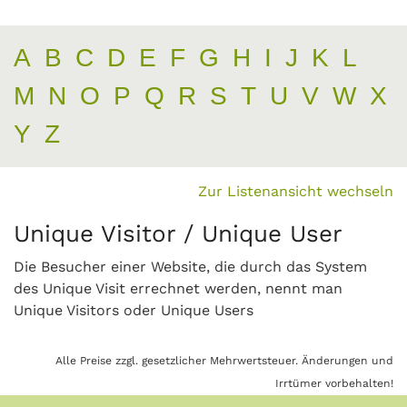
A
B
C
D
E
F
G
H
I
J
K
L
M
N
O
P
Q
R
S
T
U
V
W
X
Y
Z
Zur Listenansicht wechseln
Unique Visitor / Unique User
Die Besucher einer Website, die durch das System
des Unique Visit errechnet werden, nennt man
Unique Visitors oder Unique Users
Alle Preise zzgl. gesetzlicher Mehrwertsteuer. Änderungen und
Irrtümer vorbehalten!