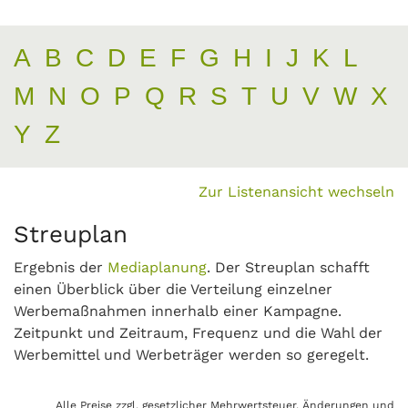
A
B
C
D
E
F
G
H
I
J
K
L
M
N
O
P
Q
R
S
T
U
V
W
X
Y
Z
Zur Listenansicht wechseln
Streuplan
Ergebnis der
Mediaplanung
. Der Streuplan schafft
einen Überblick über die Verteilung einzelner
Werbemaßnahmen innerhalb einer Kampagne.
Zeitpunkt und Zeitraum, Frequenz und die Wahl der
Werbemittel und Werbeträger werden so geregelt.
Alle Preise zzgl. gesetzlicher Mehrwertsteuer. Änderungen und