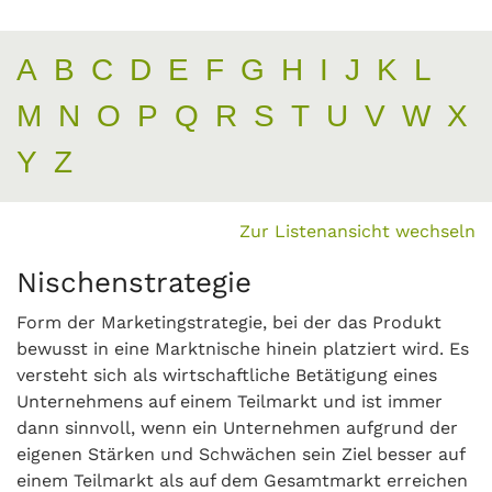
A
B
C
D
E
F
G
H
I
J
K
L
M
N
O
P
Q
R
S
T
U
V
W
X
Y
Z
Zur Listenansicht wechseln
Nischenstrategie
Form der Marketingstrategie, bei der das Produkt
bewusst in eine Marktnische hinein platziert wird. Es
versteht sich als wirtschaftliche Betätigung eines
Unternehmens auf einem Teilmarkt und ist immer
dann sinnvoll, wenn ein Unternehmen aufgrund der
eigenen Stärken und Schwächen sein Ziel besser auf
einem Teilmarkt als auf dem Gesamtmarkt erreichen