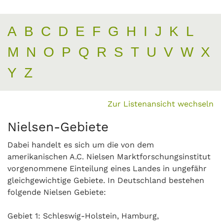
A
B
C
D
E
F
G
H
I
J
K
L
M
N
O
P
Q
R
S
T
U
V
W
X
Y
Z
Zur Listenansicht wechseln
Nielsen-Gebiete
Dabei handelt es sich um die von dem
amerikanischen A.C. Nielsen Marktforschungsinstitut
vorgenommene Einteilung eines Landes in ungefähr
gleichgewichtige Gebiete. In Deutschland bestehen
folgende Nielsen Gebiete:
Gebiet 1: Schleswig-Holstein, Hamburg,