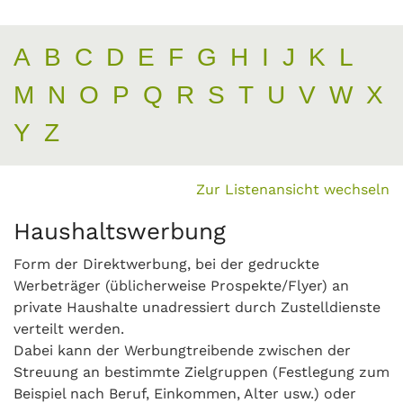
A
B
C
D
E
F
G
H
I
J
K
L
M
N
O
P
Q
R
S
T
U
V
W
X
Y
Z
Zur Listenansicht wechseln
Haushaltswerbung
Form der Direktwerbung, bei der gedruckte
Werbeträger (üblicherweise Prospekte/Flyer) an
private Haushalte unadressiert durch Zustelldienste
verteilt werden.
Dabei kann der Werbungtreibende zwischen der
Streuung an bestimmte Zielgruppen (Festlegung zum
Beispiel nach Beruf, Einkommen, Alter usw.) oder