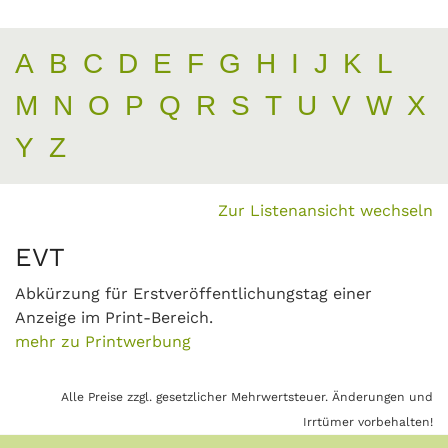
A
B
C
D
E
F
G
H
I
J
K
L
M
N
O
P
Q
R
S
T
U
V
W
X
Y
Z
Zur Listenansicht wechseln
EVT
Abkürzung für Erstveröffentlichungstag einer
Anzeige im Print-Bereich.
mehr zu Printwerbung
Alle Preise zzgl. gesetzlicher Mehrwertsteuer. Änderungen und
Irrtümer vorbehalten!