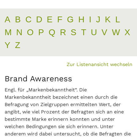
A
B
C
D
E
F
G
H
I
J
K
L
M
N
O
P
Q
R
S
T
U
V
W
X
Y
Z
Zur Listenansicht wechseln
Brand Awareness
Engl. für „Markenbekanntheit“. Die
Markenbekanntheit bezeichnet einen durch die
Befragung von Zielgruppen ermittelten Wert, der
angibt, wie viel Prozent der Befragten sich an eine
bestimmte Marke erinnern konnten und unter
welchen Bedingungen sie sich erinnern. Unter
anderem wird dabei untersucht, ob die Befragten die