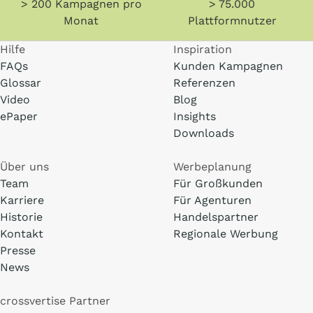
> 200 Kampagnen pro
> 75.000
Monat
Plattformnutzer
Hilfe
Inspiration
FAQs
Kunden Kampagnen
Glossar
Referenzen
Video
Blog
ePaper
Insights
Downloads
Über uns
Werbeplanung
Team
Für Großkunden
Karriere
Für Agenturen
Historie
Handelspartner
Kontakt
Regionale Werbung
Presse
News
crossvertise Partner