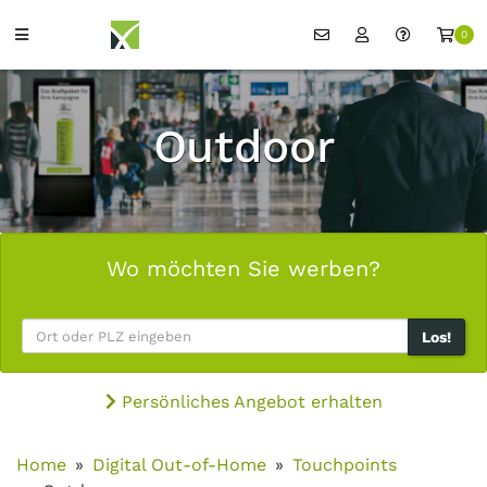
0
Outdoor
Wo möchten Sie werben?
Los!
Persönliches Angebot erhalten
Home
Digital Out-of-Home
Touchpoints