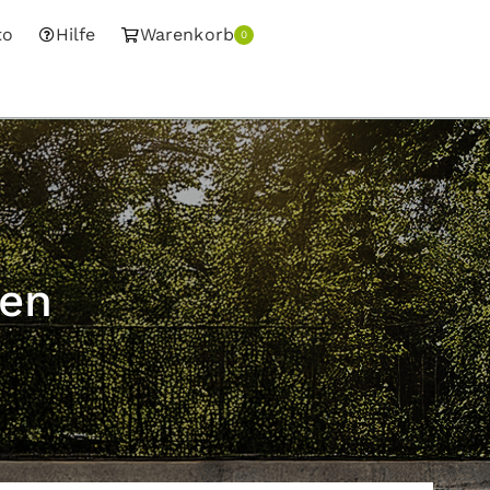
to
Hilfe
Warenkorb
0
gen