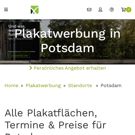
0
Plakatwerbung in
Potsdam
Persönliches Angebot erhalten
Home
Plakatwerbung
Standorte
Potsdam
Alle Plakatflächen,
Termine & Preise für