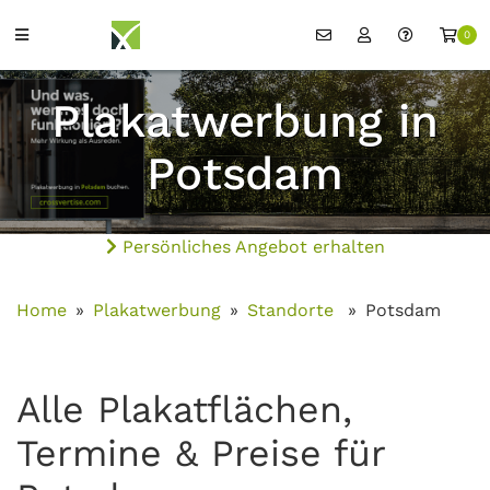
0
Plakatwerbung in
Potsdam
Persönliches Angebot erhalten
Home
Plakatwerbung
Standorte
Potsdam
Alle Plakatflächen,
Termine & Preise für