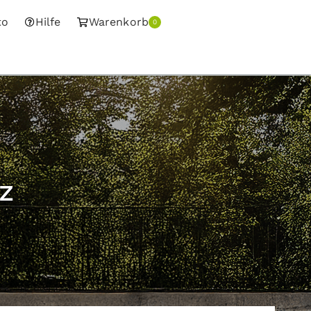
to
Hilfe
Warenkorb
0
z