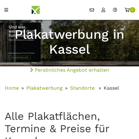
0
Plakatwerbung in
Kassel
Persönliches Angebot erhalten
Home
Plakatwerbung
Standorte
Kassel
Alle Plakatflächen,
Termine & Preise für