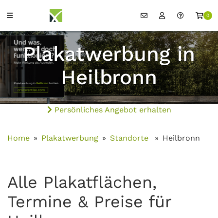
0
Plakatwerbung in
Heilbronn
Persönliches Angebot erhalten
Home
Plakatwerbung
Standorte
Heilbronn
Alle Plakatflächen,
Termine & Preise für