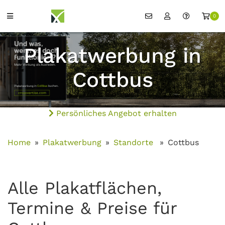
0
Plakatwerbung in
Cottbus
Persönliches Angebot erhalten
Home
Plakatwerbung
Standorte
Cottbus
Alle Plakatflächen,
Termine & Preise für