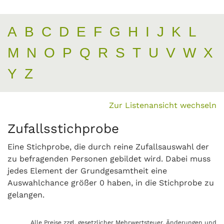
A
B
C
D
E
F
G
H
I
J
K
L
M
N
O
P
Q
R
S
T
U
V
W
X
Y
Z
Zur Listenansicht wechseln
Zufallsstichprobe
Eine Stichprobe, die durch reine Zufallsauswahl der
zu befragenden Personen gebildet wird. Dabei muss
jedes Element der Grundgesamtheit eine
Auswahlchance größer 0 haben, in die Stichprobe zu
gelangen.
Alle Preise zzgl. gesetzlicher Mehrwertsteuer. Änderungen und