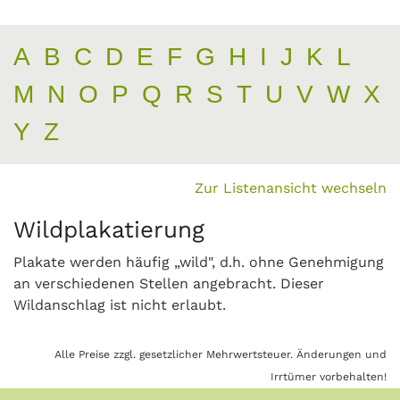
A
B
C
D
E
F
G
H
I
J
K
L
M
N
O
P
Q
R
S
T
U
V
W
X
Y
Z
Zur Listenansicht wechseln
Wildplakatierung
Plakate werden häufig „wild", d.h. ohne Genehmigung
an verschiedenen Stellen angebracht. Dieser
Wildanschlag ist nicht erlaubt.
Alle Preise zzgl. gesetzlicher Mehrwertsteuer. Änderungen und
Irrtümer vorbehalten!