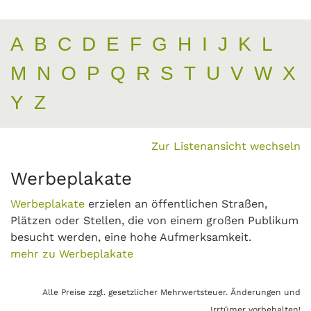
A
B
C
D
E
F
G
H
I
J
K
L
M
N
O
P
Q
R
S
T
U
V
W
X
Y
Z
Zur Listenansicht wechseln
Werbeplakate
Werbeplakate
erzielen an öffentlichen Straßen,
Plätzen oder Stellen, die von einem großen Publikum
besucht werden, eine hohe Aufmerksamkeit.
mehr zu Werbeplakate
Alle Preise zzgl. gesetzlicher Mehrwertsteuer. Änderungen und
Irrtümer vorbehalten!