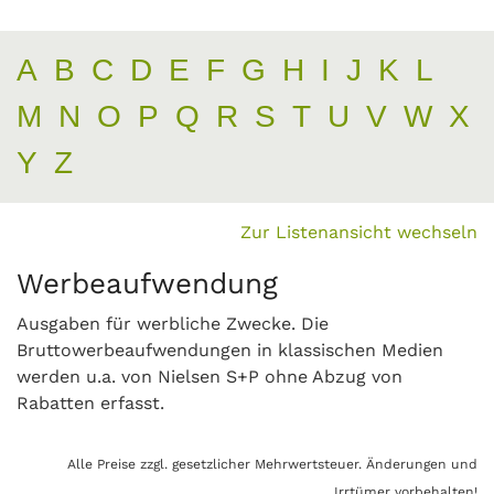
A
B
C
D
E
F
G
H
I
J
K
L
M
N
O
P
Q
R
S
T
U
V
W
X
Y
Z
Zur Listenansicht wechseln
Werbeaufwendung
Ausgaben für werbliche Zwecke. Die
Bruttowerbeaufwendungen in klassischen Medien
werden u.a. von Nielsen S+P ohne Abzug von
Rabatten erfasst.
Alle Preise zzgl. gesetzlicher Mehrwertsteuer. Änderungen und
Irrtümer vorbehalten!