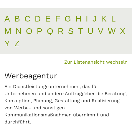
A
B
C
D
E
F
G
H
I
J
K
L
M
N
O
P
Q
R
S
T
U
V
W
X
Y
Z
Zur Listenansicht wechseln
Werbeagentur
Ein Dienstleistungsunternehmen, das für
Unternehmen und andere Auftraggeber die Beratung,
Konzeption, Planung, Gestaltung und Realisierung
von Werbe- und sonstigen
Kommunikationsmaßnahmen übernimmt und
durchführt.