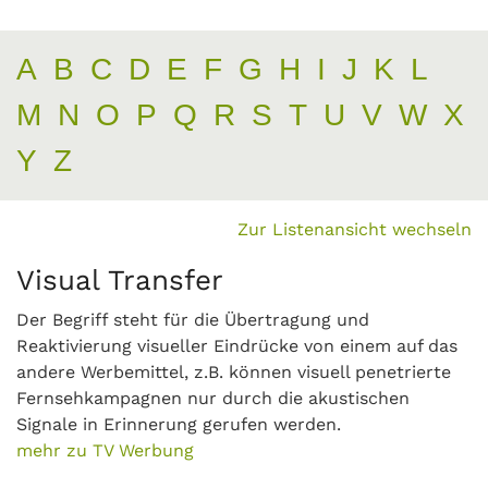
A
B
C
D
E
F
G
H
I
J
K
L
M
N
O
P
Q
R
S
T
U
V
W
X
Y
Z
Zur Listenansicht wechseln
Visual Transfer
Der Begriff steht für die Übertragung und
Reaktivierung visueller Eindrücke von einem auf das
andere Werbemittel, z.B. können visuell penetrierte
Fernsehkampagnen nur durch die akustischen
Signale in Erinnerung gerufen werden.
mehr zu TV Werbung