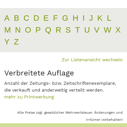
A
B
C
D
E
F
G
H
I
J
K
L
M
N
O
P
Q
R
S
T
U
V
W
X
Y
Z
Zur Listenansicht wechseln
Verbreitete Auflage
Anzahl der Zeitungs- bzw. Zeitschriftenexemplare,
die verkauft und anderweitig verteilt werden.
mehr zu Printwerbung
Alle Preise zzgl. gesetzlicher Mehrwertsteuer. Änderungen und
Irrtümer vorbehalten!