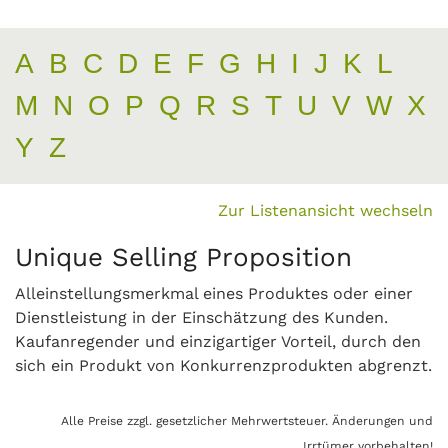
A
B
C
D
E
F
G
H
I
J
K
L
M
N
O
P
Q
R
S
T
U
V
W
X
Y
Z
Zur Listenansicht wechseln
Unique Selling Proposition
Alleinstellungsmerkmal eines Produktes oder einer
Dienstleistung in der Einschätzung des Kunden.
Kaufanregender und einzigartiger Vorteil, durch den
sich ein Produkt von Konkurrenzprodukten abgrenzt.
Alle Preise zzgl. gesetzlicher Mehrwertsteuer. Änderungen und
Irrtümer vorbehalten!