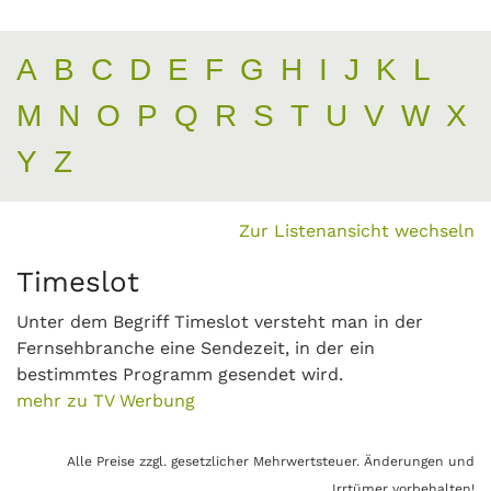
A
B
C
D
E
F
G
H
I
J
K
L
M
N
O
P
Q
R
S
T
U
V
W
X
Y
Z
Zur Listenansicht wechseln
Timeslot
Unter dem Begriff Timeslot versteht man in der
Fernsehbranche eine Sendezeit, in der ein
bestimmtes Programm gesendet wird.
mehr zu TV Werbung
Alle Preise zzgl. gesetzlicher Mehrwertsteuer. Änderungen und
Irrtümer vorbehalten!