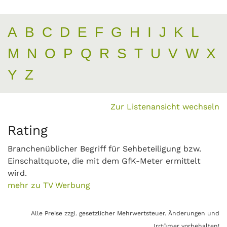
A
B
C
D
E
F
G
H
I
J
K
L
M
N
O
P
Q
R
S
T
U
V
W
X
Y
Z
Zur Listenansicht wechseln
Rating
Branchenüblicher Begriff für Sehbeteiligung bzw.
Einschaltquote, die mit dem GfK-Meter ermittelt
wird.
mehr zu TV Werbung
Alle Preise zzgl. gesetzlicher Mehrwertsteuer. Änderungen und
Irrtümer vorbehalten!