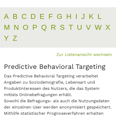
A
B
C
D
E
F
G
H
I
J
K
L
M
N
O
P
Q
R
S
T
U
V
W
X
Y
Z
Zur Listenansicht wechseln
Predictive Behavioral Targeting
Das Predictive Behavioral Targeting verarbeitet
Angaben zu Soziodemografie, Lebensart und
Produktinteressen des Nutzers, die das System
mittels Onlinebefragungen erhält.
Sowohl die Befragungs- als auch die Nutzungsdaten
der einzelnen User werden anonymisiert gespeichert.
Mithilfe statistischer Prognoseverfahren erhalten