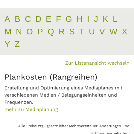
A
B
C
D
E
F
G
H
I
J
K
L
M
N
O
P
Q
R
S
T
U
V
W
X
Y
Z
Zur Listenansicht wechseln
Plankosten (Rangreihen)
Erstellung und Optimierung eines Mediaplanes mit
verschiedenen Medien / Belegungseinheiten und
Frequenzen.
mehr zu Mediaplanung
Alle Preise zzgl. gesetzlicher Mehrwertsteuer. Änderungen und
Irrtümer vorbehalten!