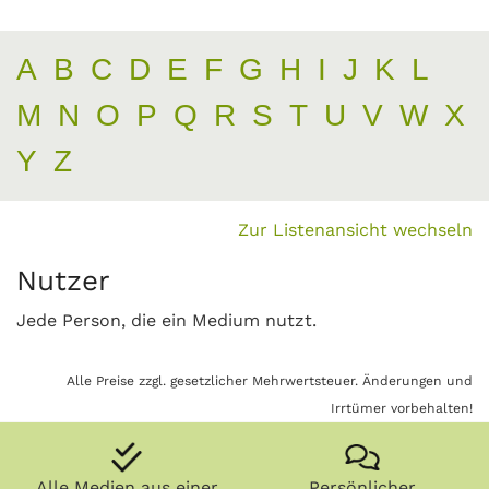
A
B
C
D
E
F
G
H
I
J
K
L
M
N
O
P
Q
R
S
T
U
V
W
X
Y
Z
Zur Listenansicht wechseln
Nutzer
Jede Person, die ein Medium nutzt.
Alle Preise zzgl. gesetzlicher Mehrwertsteuer. Änderungen und
Irrtümer vorbehalten!
Alle Medien aus einer
Persönlicher