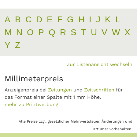
A
B
C
D
E
F
G
H
I
J
K
L
M
N
O
P
Q
R
S
T
U
V
W
X
Y
Z
Zur Listenansicht wechseln
Millimeterpreis
Anzeigenpreis bei
Zeitungen
und
Zeitschriften
für
das Format einer Spalte mit 1 mm Höhe.
mehr zu Printwerbung
Alle Preise zzgl. gesetzlicher Mehrwertsteuer. Änderungen und
Irrtümer vorbehalten!