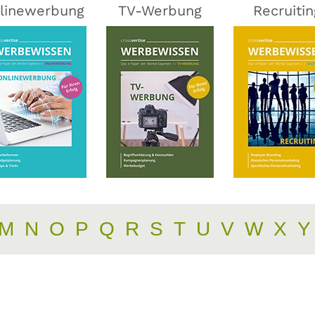
linewerbung
TV-Werbung
Recruitin
M
N
O
P
Q
R
S
T
U
V
W
X
Y