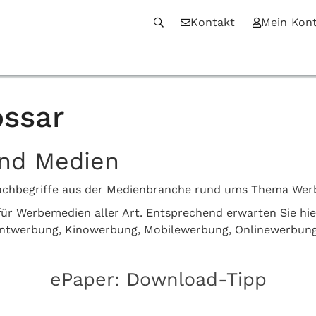
Kontakt
Mein Kon
ssar
und Medien
n Fachbegriffe aus der Medienbranche rund ums Thema We
z für Werbemedien aller Art. Entsprechend erwarten Sie hi
intwerbung, Kinowerbung, Mobilewerbung, Onlinewerbun
ePaper: Download-Tipp