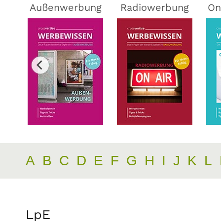
ing
Außenwerbung
Radiowerbung
On
A
B
C
D
E
F
G
H
I
J
K
L
LpE