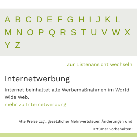
A
B
C
D
E
F
G
H
I
J
K
L
M
N
O
P
Q
R
S
T
U
V
W
X
Y
Z
Zur Listenansicht wechseln
Internetwerbung
Internet beinhaltet alle Werbemaßnahmen im World
Wide Web.
mehr zu Internetwerbung
Alle Preise zzgl. gesetzlicher Mehrwertsteuer. Änderungen und
Irrtümer vorbehalten!