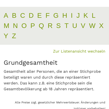
A
B
C
D
E
F
G
H
I
J
K
L
M
N
O
P
Q
R
S
T
U
V
W
X
Y
Z
Zur Listenansicht wechseln
Grundgesamtheit
Gesamtheit aller Personen, die an einer Stichprobe
beteiligt waren und durch diese repräsentiert
werden. Das kann z.B. eine Stichprobe sein die
Gesamtbevölkerung ab 18 Jahren repräsentiert.
Alle Preise zzgl. gesetzlicher Mehrwertsteuer. Änderungen und
Irrtümer vorbehalten!