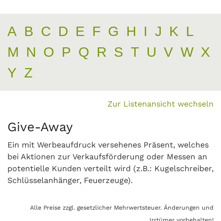
A
B
C
D
E
F
G
H
I
J
K
L
M
N
O
P
Q
R
S
T
U
V
W
X
Y
Z
Zur Listenansicht wechseln
Give-Away
Ein mit Werbeaufdruck versehenes Präsent, welches
bei Aktionen zur Verkaufsförderung oder Messen an
potentielle Kunden verteilt wird (z.B.: Kugelschreiber,
Schlüsselanhänger, Feuerzeuge).
Alle Preise zzgl. gesetzlicher Mehrwertsteuer. Änderungen und
Irrtümer vorbehalten!