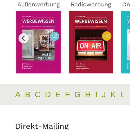
ing
Außenwerbung
Radiowerbung
On
A
B
C
D
E
F
G
H
I
J
K
L
Direkt-Mailing