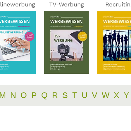
linewerbung
TV-Werbung
Recruitin
M
N
O
P
Q
R
S
T
U
V
W
X
Y