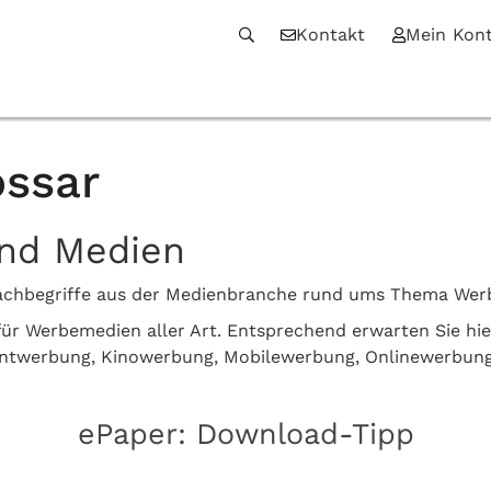
Kontakt
Mein Kon
ssar
und Medien
n Fachbegriffe aus der Medienbranche rund ums Thema We
z für Werbemedien aller Art. Entsprechend erwarten Sie hi
intwerbung, Kinowerbung, Mobilewerbung, Onlinewerbun
ePaper: Download-Tipp