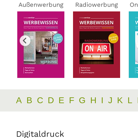
ing
Außenwerbung
Radiowerbung
On
A
B
C
D
E
F
G
H
I
J
K
L
Digitaldruck