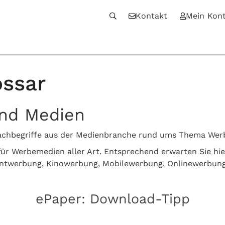
Kontakt
Mein Kon
ssar
und Medien
n Fachbegriffe aus der Medienbranche rund ums Thema We
z für Werbemedien aller Art. Entsprechend erwarten Sie hi
intwerbung, Kinowerbung, Mobilewerbung, Onlinewerbun
ePaper: Download-Tipp