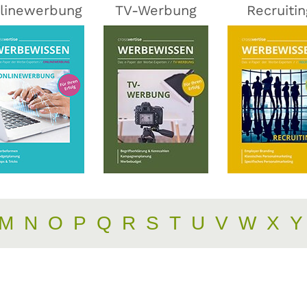
linewerbung
TV-Werbung
Recruitin
M
N
O
P
Q
R
S
T
U
V
W
X
Y