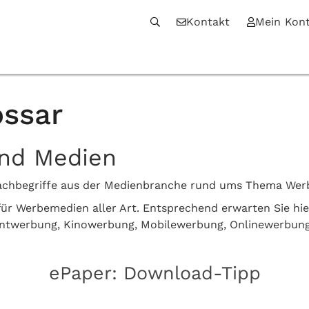
Kontakt
Mein Kon
ssar
und Medien
n Fachbegriffe aus der Medienbranche rund ums Thema We
z für Werbemedien aller Art. Entsprechend erwarten Sie hi
intwerbung, Kinowerbung, Mobilewerbung, Onlinewerbun
ePaper: Download-Tipp