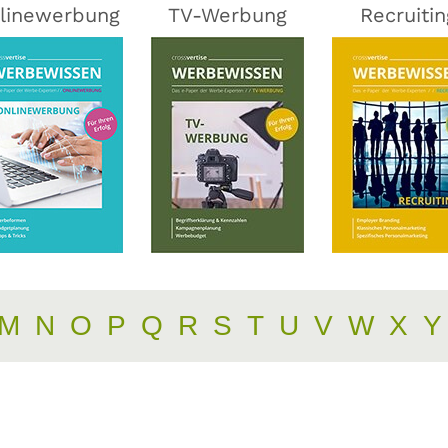
linewerbung
TV-Werbung
Recruitin
M
N
O
P
Q
R
S
T
U
V
W
X
Y