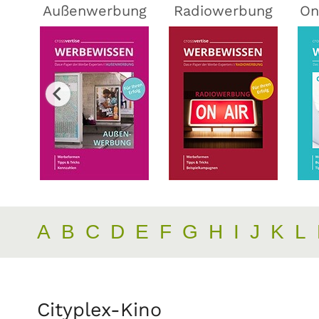
ing
Außenwerbung
Radiowerbung
On
A
B
C
D
E
F
G
H
I
J
K
L
Cityplex-Kino