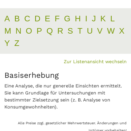
A
B
C
D
E
F
G
H
I
J
K
L
M
N
O
P
Q
R
S
T
U
V
W
X
Y
Z
Zur Listenansicht wechseln
Basiserhebung
Eine Analyse, die nur generelle Einsichten ermittelt.
Sie kann Grundlage für Untersuchungen mit
bestimmter Zielsetzung sein (z. B. Analyse von
Konsumgewohnheiten).
Alle Preise zzgl. gesetzlicher Mehrwertsteuer. Änderungen und
Irrtümer vorbehalten!