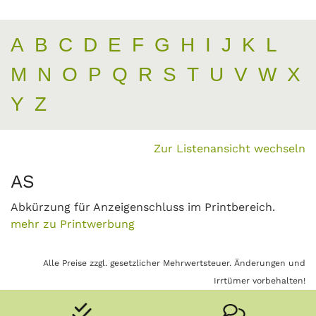
A
B
C
D
E
F
G
H
I
J
K
L
M
N
O
P
Q
R
S
T
U
V
W
X
Y
Z
Zur Listenansicht wechseln
AS
Abkürzung für Anzeigenschluss im Printbereich.
mehr zu Printwerbung
Alle Preise zzgl. gesetzlicher Mehrwertsteuer. Änderungen und
Irrtümer vorbehalten!